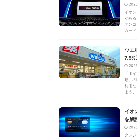
202
イオン
がある
オンゴ
カード .
ウエ
7.
202
「ポイ
動」の
利用な
よう、 .
イオ
を解
202
クレジ