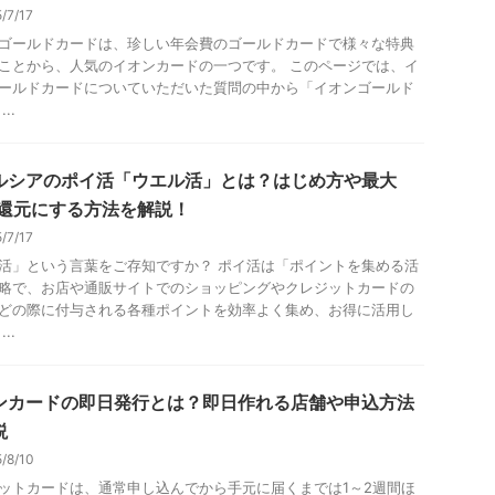
5/7/17
ゴールドカードは、珍しい年会費のゴールドカードで様々な特典
ことから、人気のイオンカードの一つです。 このページでは、イ
ールドカードについていただいた質問の中から「イオンゴールド
..
ルシアのポイ活「ウエル活」とは？はじめ方や最大
5%還元にする方法を解説！
5/7/17
活」という言葉をご存知ですか？ ポイ活は「ポイントを集める活
略で、お店や通販サイトでのショッピングやクレジットカードの
どの際に付与される各種ポイントを効率よく集め、お得に活用し
..
ンカードの即日発行とは？即日作れる店舗や申込方法
説
5/8/10
ットカードは、通常申し込んでから手元に届くまでは1～2週間ほ