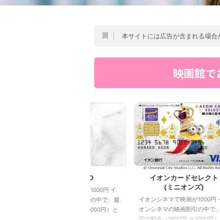
本サイトには広告が含まれる場合
映画館で
TGC CARD
イオンカードセレクト
シ
(ミニオンズ)
オンシネマで映画が1000円 イ
TO
イオンシネマで映画が1000円 イ
ンシネマの映画割引の中で、最
TO
オンシネマの映画割引の中で、最
の料金（1800円 → 1000円）と
で、
安の料金（1800円 → 1000円）と
るのが、特別なイオンカードを
マイ