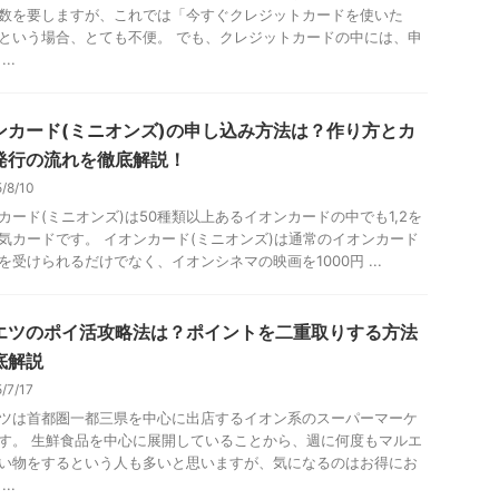
数を要しますが、これでは「今すぐクレジットカードを使いた
という場合、とても不便。 でも、クレジットカードの中には、申
..
ンカード(ミニオンズ)の申し込み方法は？作り方とカ
発行の流れを徹底解説！
5/8/10
カード(ミニオンズ)は50種類以上あるイオンカードの中でも1,2を
気カードです。 イオンカード(ミニオンズ)は通常のイオンカード
を受けられるだけでなく、イオンシネマの映画を1000円 ...
エツのポイ活攻略法は？ポイントを二重取りする方法
底解説
5/7/17
ツは首都圏一都三県を中心に出店するイオン系のスーパーマーケ
す。 生鮮食品を中心に展開していることから、週に何度もマルエ
い物をするという人も多いと思いますが、気になるのはお得にお
..