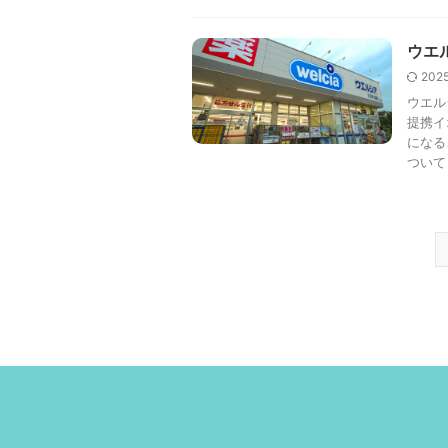
ウエ
202
ウエル
提携イ
になる
ついて .