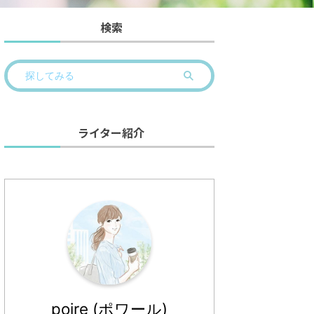
検索
ライター紹介
TGC CARD
イオンカードセレクト
シネマ
(ミニオンズ)
シネマで映画が1000円 イ
TOHO
イオンシネマで映画が1000円 イ
ネマの映画割引の中で、最
TOHO
オンシネマの映画割引の中で、最
（1800円 → 1000円）と
で、最
poire (ポワール)
安の料金（1800円 → 1000円）と
が、特別なイオンカードを
マイレ