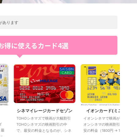
があります
お得に使えるカード4選
ネマイレージカードセゾン
イオンカード(ミニオンズ)
HOシネマズで映画が大幅割引
イオンシネマで映画が1000円 イ
イオン
HOシネマズの映画割引の中
オンシネマの映画割引の中で、最
オンシ
最安の料金となるのが、シネ
安の料金（1800円 → 1000円）と
安の料金
レージカードセゾンを使った
なるのが、特別なイオンカードを
なるの