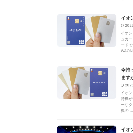
イオ
202
イオン
ュカー
ードで
WAON 
今持
ます
202
イオン
特典が
ーなク
典の ..
イオ