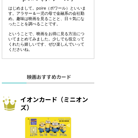
なるのが、特別なイオンカードを
カード割引です。 イオンシ
カード割
はじめまして。poire（ポワール）といいま
もっと見る
もっと見る
使ったカード割引です。 イオンシ
映画を1000円で見れる特別
で映画が
す。アラサー＆一児の母で金融系の会社勤
ネマで映画を1000円で見れる特別
ンカードの一つである
の「シ
め。趣味は映画を見ることと、日々気にな
ったことを調べることです。
なイオンカードの一つである「イ
C CARD」をご紹介しましょ
ン」をご
オンカードセレクト(ミニオン
GC CARD ＜TGCカード＞
イレージ
ということで、映画をお得に見る方法につ
ズ)」をご紹介しましょう！ イオ
 無料 ブランド 還元率
レージカ
いてまとめてみました。少しでも役立って
ンカードセレクト(ミニオンズ) ＜
〜1.0% 保険 カード紛失盗難
年度無料
くれたら嬉しいです、ぜひ楽しんでいって
イオンカードセレクト(ミニオン
ショッピング保険・海外旅
ランド 
くださいね。
ズ)＞ 年会費 無料 ブランド 還元
 その他 ETCカード・家族
その他 E
率 0.5%〜5.0% 保険 カード紛失盗
追加可WAON機能・Apple
Pay・G
難保険・ショッピング保険 その他
応 50種類以上あるイオ ...
応 シネ
ETCカード・家族カード追加可
は、初年度
映画おすすめカード
Apple P ...
イオンカード（ミニオン
ズ）