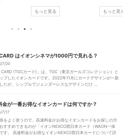
ド割引です。 TOHOシネマズ
使ったカード割引です。 イオンシ
使った
もっと見る
もっと見る
画が約1000円で見れると話題
ネマで映画を1000円で見れる特別
ネマで
シネマイレージカードセゾ
なイオンカードの一つである「イ
なイオ
をご紹介しましょう！ シネマ
オンカード(ミニオンズ)」をご紹
「TG
ージカードセゾン ＜シネマイ
介しましょう！ イオンカード(ミ
う！ T
ジカードセゾン＞ 年会費 初
ニオンズ) ＜イオンカード(ミニオ
年会費
無料・翌年以降は要件あり ブ
ンズ)＞ 年会費 無料 ブランド 還
0.5%
ド 保険 カード不正利用補償
元率 0.5%〜5.0% 保険 カード紛失
保険・
 CARD はイオンシネマが1000円で見れる？
他 ETCカード追加可・Apple
盗難保険・ショッピング保険 その
行保険
・Google Pay・タッチ決済対
他 ETCカード・家族カード追加可
カード
5/7/20
シネマイレージカードセゾン
Apple Pay対応 50種類以上あ ...
Pay対
C CARD (TGCカード)」は、TGC（東京ガールズコレクション）と
年度年会費 ...
ップしたイオンカードです。2022年11月にカードデザインが一新
したが、シンプルでジェンダーレスなデザインだけ ...
料金が一番お得なイオンカードは何ですか？
5/7/17
路をよく使うので、高速料金がお得なイオンカードをお探しの方
おすすめできるのが「イオンNEXCO西日本カード（WAON一体
です。 高速料金がお得なイオンNEXCO西日本カードについて詳