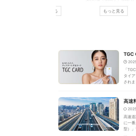
なるのが、特別なイオンカードを
ったカード割引です。 イオンシ
カー
もっと見る
もっと見る
使ったカード割引です。 イオンシ
マで映画を1000円で見れる特別
で映
ネマで映画を1000円で見れる特別
イオンカードの一つである
の「
なイオンカードの一つである「イ
TGC CARD」をご紹介しましょ
ン」
オンカードセレクト(ミニオン
！ TGC CARD ＜TGCカード＞
イレ
ズ)」をご紹介しましょう！ イオ
会費 無料 ブランド 還元率
レー
ンカードセレクト(ミニオンズ) ＜
.5%〜1.0% 保険 カード紛失盗難
年度
イオンカードセレクト(ミニオン
険・ショッピング保険・海外旅
ラン
TGC
ズ)＞ 年会費 無料 ブランド 還元
保険 その他 ETCカード・家族
その
率 0.5%〜5.0% 保険 カード紛失盗
ード追加可WAON機能・Apple
Pay
202
難保険・ショッピング保険 その他
y対応 50種類以上あるイオ ...
応 
「TG
ETCカード・家族カード追加可
は、初
タイア
Apple P ...
されま
高速
202
高速道
に一番
型）」
...