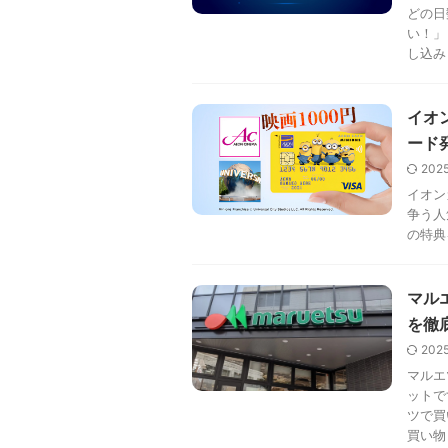
どの日
い！」
し込み .
イオ
ード
202
イオン
争う人
の特典
マル
を徹
202
マルエ
ットで
ツで買
買い物 .