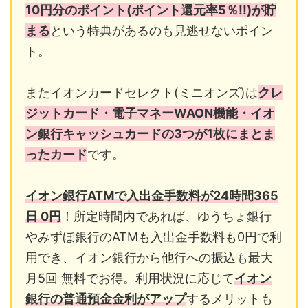
10円分のポイント(ポイント還元率5％!!)が貯
まる
という特典があるのも見逃せないポイン
ト。
またイオンカードセレクト(ミニオンズ)は
クレ
ジットカード・電子マネーWAON機能・イオ
ン銀行キャッシュカードの3つが1枚にまとま
ったカード
です。
イオン銀行ATMで入出金手数料が24時間365
日 0円
！所定時間内であれば、ゆうちょ銀行
やみずほ銀行のATMも入出金手数料も0円で利
用でき、イオン銀行から他行への振込も最大
月5回 無料でお得。利用状況に応じて
イオン
銀行の普通預金金利がアップ
するメリットも