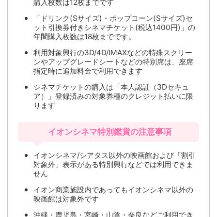
購入枚数は12枚までです
「ドリンク(Sサイズ)・ポップコーン(Sサイズ)セ
ット引換券付きシネマチケット(税込1400円)」の
年間購入枚数は18枚までです。
利用対象興行の3D/4D/IMAXなどの特殊スクリー
ンやアップグレードシートなどの特別席は、座席
指定時に追加料金で利用できます
シネマチケットの購入は「本人認証（3Dセキュ
ア）」登録済みの対象券種のクレジット払いに限
ります
イオンシネマ特別鑑賞の注意事項
イオンシネマ/シアタス以外の映画館および「割引
対象外」表示がある特別興行などでは利用できま
せん
イオン商業施設内であってもイオンシネマ以外の
映画館は対象外です
沖縄・鹿児島・宮崎・山陰・奈良などご利用でき